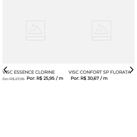
VISC ESSENCE CLORINE
VISC CONFORT SP FLORATA
Por:
R$
25
,
95
/
m
Por:
R$
30
,
67
/
m
De:
R$
27
,
96
SEA
M