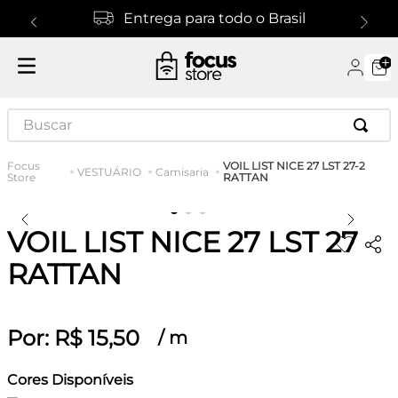
Entrega para todo o Brasil
Buscar
VOIL LIST NICE 27 LST 27-2
VESTUÁRIO
Camisaria
RATTAN
VOIL LIST NICE 27 LST 27-2
RATTAN
Por:
R$
15
,
50
/
m
Cores Disponíveis