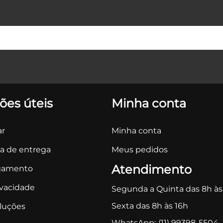
ões úteis
Minha conta
r
Minha conta
ca de entrega
Meus pedidos
Atendimento
gamento
ivacidade
Segunda a Quinta das 8h às
Sexta das 8h às 16h
oluções
WhatsApp:
(11) 99398-5504