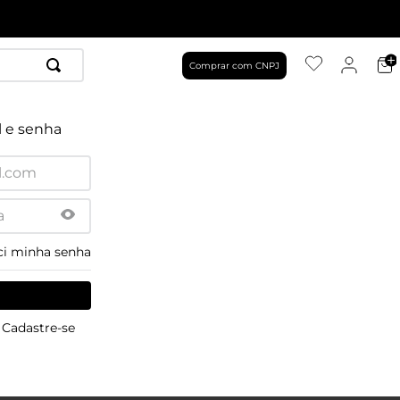
Comprar com CNPJ
l e senha
ci minha senha
Cadastre-se