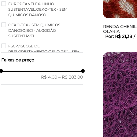
Metalizados
EUROPEANFLEX-LINHO
TWILIGHT BLUE
SUSTENTÁVEL;OEKO-TEX - SEM
Clássicas
QUÍMICOS DANOSO
CHOCO
Crochets
OEKO-TEX - SEM QUÍMICOS
RENDA CHENIL
NUDE
DANOSO;BCI - ALGODÃO
OLARIA
Risca de Giz
SUSTENTÁVEL
Por:
R$
21
,
38
/
QUAKER
Xadrez
FSC-VISCOSE DE
PORT ROYALE
REFLORESTAMENTO;OEKO-TEX - SEM
Bordados em Tule
QUÍMICOS DANOSO
HOMUS
Faixas de preço
Texturas
FSC-VISCOSE DE REFLORESTAMENTO
ARMY GREEN
Tweed
R$ 4,00
–
R$ 283,00
BCI - ALGODÃO SUSTENTÁVEL
AZUL SERENO
Bordados em Malha
EUROPEANFLEX-LINHO
ENERGY GREEN
SUSTENTÁVEL;FSC-VISCOSE DE
Elásticas
REFLORESTAMENTO;OEKO-TEX - SEM
BIC BLUE
Nets
QUÍMICOS DANOSO
CINZA MEDIO
Toque Natural
GRS - PET RECICLADO;OEKO-TEX -
AZUL MATISSE
SEM QUÍMICOS DANOSO
Semi-Transparência
CHIANTI
Suedes