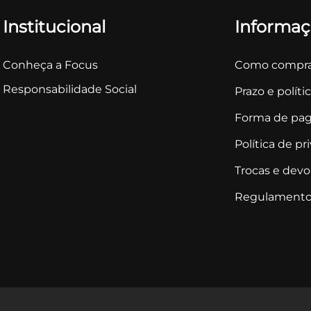
Dublados
INDY BLUE
Institucional
Informaç
Acabamento Foil
DIJON
Flames
DARKNESS
Conheça a Focus
Como compra
Work Fashion
VANILLA
Responsabilidade Social
Prazo e políti
Indileather
LIATRIS
Forma de pa
Micropadronagens
SUNNYDAY
Mistos Work
Política de pr
ROSA
Chevron
Trocas e dev
NETUNO
Dupla Face
Regulamento
MADEIRA
3oz a 7oz
COGNAC
CHEDDAR
AMARELO
ROSE AGATA