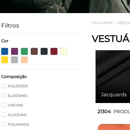
VESTU
Filtros
VESTUÁ
Cor
Composição
POLIESTER
ELASTANO
VISCOSE
21304
PROD
ALGODÃO
POLIAMIDA