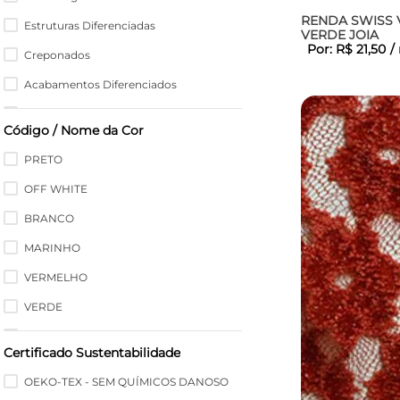
Tules
RENDA SWISS 
Estruturas Diferenciadas
VERDE JOIA
Aspectos Naturais Pesados
Por:
R$
21
,
50
/
Creponados
Malhas Pesadas
Acabamentos Diferenciados
Paêtes
Bordados
Peles
Código / Nome da Cor
Maquinetados
Jeanswear FLEX
PRETO
Jacquards
Aspectos de Couro
OFF WHITE
Rendas Estreitas
Jeanswear FIX
BRANCO
Tricots
Tafetás
MARINHO
Flex
VERMELHO
Aveludados
VERDE
Forros
BLUE SPACE
Veludos
Certificado Sustentabilidade
MARINHO CLASSIC
Indicolor
OEKO-TEX - SEM QUÍMICOS DANOSO
AZUL