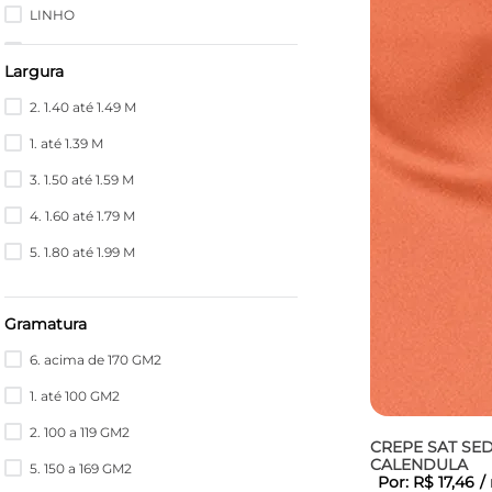
LINHO
OUTRAS FIBRAS
Largura
LIOCEL
2. 1.40 até 1.49 M
ELASTOMULTIESTER
1. até 1.39 M
FIBRAS DIVERSAS
3. 1.50 até 1.59 M
ACRILICA
4. 1.60 até 1.79 M
RAMI
5. 1.80 até 1.99 M
LÃ
VISCOSE (BAMBU)
Gramatura
MODAL
6. acima de 170 GM2
SEDA
1. até 100 GM2
CARBONO
2. 100 a 119 GM2
CREPE SAT SE
POLIPROPILENO
CALENDULA
5. 150 a 169 GM2
Por:
R$
17
,
46
/
POLIURETANO