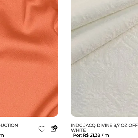
DUCTION
INDC JACQ DIVINE 8,7 OZ OFF
WHITE
m
Por:
R$
21
,
38
/
m