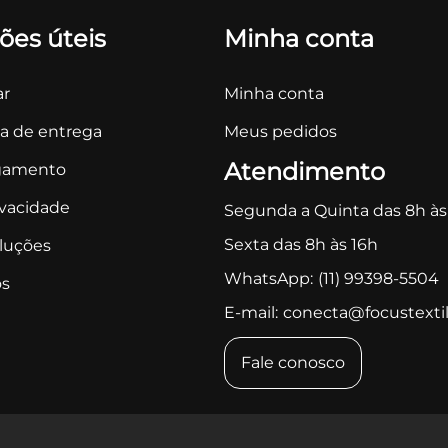
ões úteis
Minha conta
r
Minha conta
ca de entrega
Meus pedidos
Atendimento
gamento
ivacidade
Segunda a Quinta das 8h às
Sexta das 8h às 16h
oluções
WhatsApp:
(11) 99398-5504
s
E-mail:
conecta@focustextil
Fale conosco