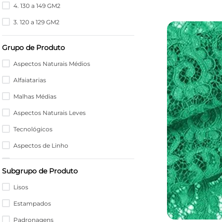
4. 130 a 149 GM2
3. 120 a 129 GM2
Grupo de Produto
Aspectos Naturais Médios
Alfaiatarias
Malhas Médias
Aspectos Naturais Leves
Tecnológicos
Aspectos de Linho
Acetinados
Subgrupo de Produto
Transparências
Lisos
Rendas
Estampados
Malhas Leves
Padronagens