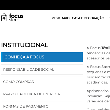
VESTUÁRIO
CASA E DECORAÇÃO
F
INSTITUCIONAL
A
Focus Têxti
tendências d
CONHEÇA A FOCUS
acessórios, j
A
Focus Stor
RESPONSABILIDADE SOCIAL
pequenas e mé
buscam tecido
COMO COMPRAR
acadêmicas.
Apaixonados p
PRAZO E POLÍTICA DE ENTREGA
inovação. Sej
variedade de 
FORMAS DE PAGAMENTO
O seu próxim