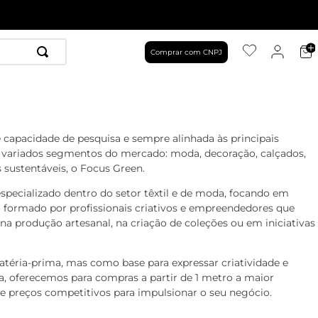
Comprar com CNPJ
 capacidade de pesquisa e sempre alinhada às principais
 variados segmentos do mercado: moda, decoração, calçados,
s sustentáveis, o Focus Green.
 especializado dentro do setor têxtil e de moda, focando em
co formado por profissionais criativos e empreendedores que
 na produção artesanal, na criação de coleções ou em iniciativas
téria-prima, mas como base para expressar criatividade e
a, oferecemos para compras a partir de 1 metro a maior
e e preços competitivos para impulsionar o seu negócio.