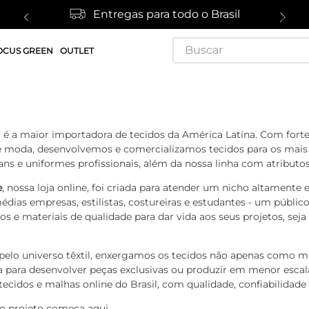
Entregas para todo o Brasil
Buscar
OCUS GREEN
OUTLET
l
é a maior importadora de tecidos da América Latina. Com forte
e moda, desenvolvemos e comercializamos tecidos para os mais
eans e uniformes profissionais, além da nossa linha com atributo
e
, nossa loja online, foi criada para atender um nicho altamente
dias empresas, estilistas, costureiras e estudantes - um públi
s e materiais de qualidade para dar vida aos seus projetos, seja
elo universo têxtil, enxergamos os tecidos não apenas como ma
a para desenvolver peças exclusivas ou produzir em menor escal
tecidos e malhas online do Brasil, com qualidade, confiabilidad
o projeto começa aqui.