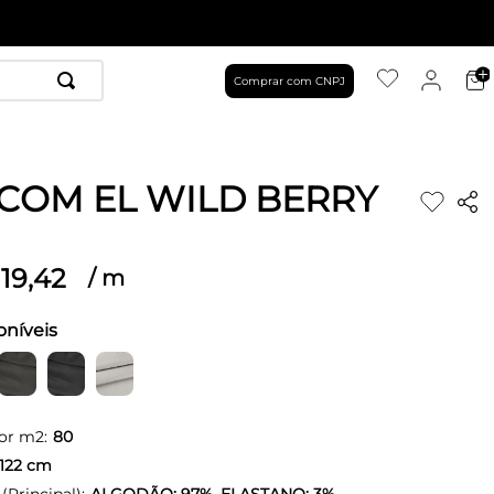
Comprar com CNPJ
 COM EL WILD BERRY
19
,
42
/
m
oníveis
or m2:
80
122
cm