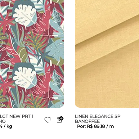
LGT NEW PRT 1
LINEN ELEGANCE SP
NHO
BANOFFEE
4
/
kg
Por:
R$
89
,
18
/
m