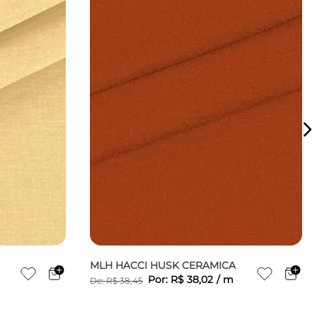
MLH HACCI HUSK CERAMICA
Por:
R$
38
,
02
/
m
De:
R$
38
,
45