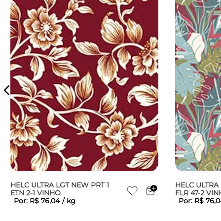
HELC ULTRA LGT NEW PRT 1
HELC ULTRA 
ETN 2-1 VINHO
FLR 47-2 VI
Por:
R$
76
,
04
/
kg
Por:
R$
76
,
0