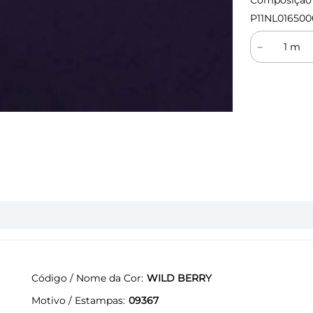
Composição (
P11NL016500
－
Código / Nome da Cor
WILD BERRY
Motivo / Estampas
09367