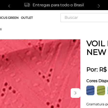
Entregas para todo o Brasil
Buscar
OCUS GREEN
OUTLET
W
VOIL
NEW
Por:
R$
Cores Disp
Gramatura p