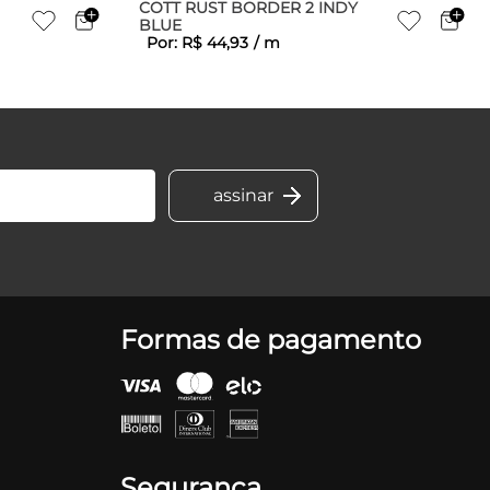
COTT RUST BORDER 2 INDY
BLUE
Por:
R$
44
,
93
/
m
Formas de pagamento
Segurança