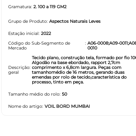
Gramatura
2. 100 a 119 GM2
Grupo de Produto
Aspectos Naturais Leves
Estação inicial
2022
Código do Sub-Segmento de
A06-0008;A09-0011;A0
Mercado
0010
Tecido plano, construção tela, formado por fio 1
Algodão na base ebordado, rapport 2,7cm
Descrição
comprimento x 6,8cm largura. Peças com
geral
tamanhomédio de 16 metros, gerando duas
emendas por rolo de tecido,característica do
processo, tinto em peça.
Tamanho médio do rolo
50
Nome do artigo
VOIL BORD MUMBAI