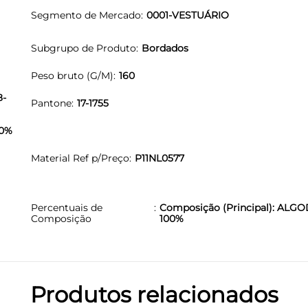
Segmento de Mercado
0001-VESTUÁRIO
Subgrupo de Produto
Bordados
Peso bruto (G/M)
160
8-
Pantone
17-1755
00%
Material Ref p/Preço
P11NL0577
Percentuais de
Composição (Principal): ALG
Composição
100%
Produtos relacionados