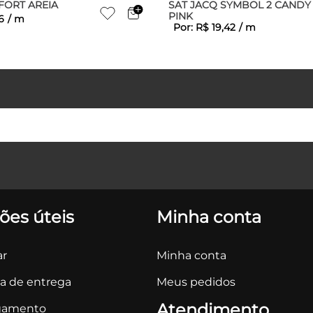
ORT AREIA
SAT JACQ SYMBOL 2 CANDY
PINK
6
/
m
Por:
R$
19
,
42
/
m
ões úteis
Minha conta
r
Minha conta
ca de entrega
Meus pedidos
Atendimento
gamento