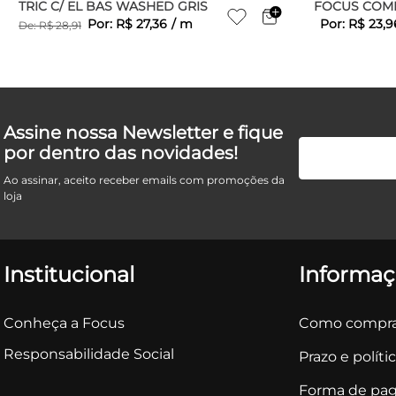
TRIC C/ EL BAS WASHED GRIS
FOCUS COMF
Por:
R$
27
,
36
/
m
Por:
R$
23
,
9
De:
R$
28
,
91
Assine nossa Newsletter e fique
por dentro das novidades!
Ao assinar, aceito receber emails com promoções da
loja
Institucional
Informaç
Conheça a Focus
Como compra
Responsabilidade Social
Prazo e políti
Forma de pa