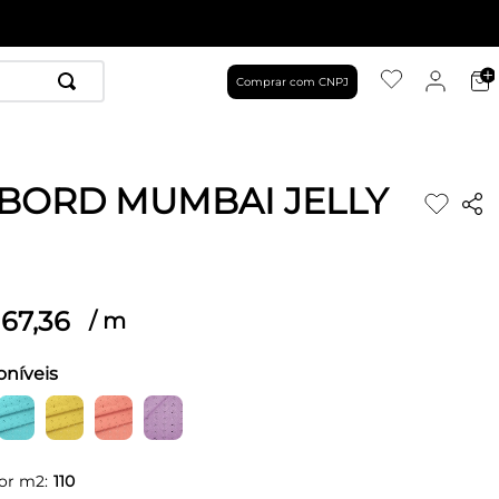
Comprar com CNPJ
 BORD MUMBAI JELLY
67
,
36
/
m
oníveis
or m2:
110