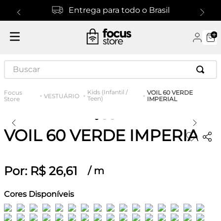
Entrega para todo o Brasil
Buscar
Kids (Infantil /
VOIL 60 VERDE
VESTUÁRIO
Teen)
IMPERIAL
VOIL 60 VERDE IMPERIAL
Por:
R$
26
,
61
/
m
Cores Disponíveis