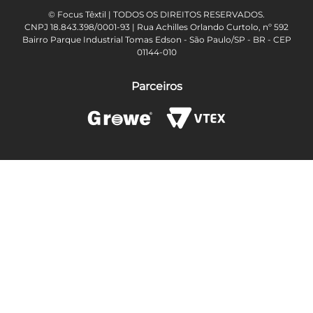
© Focus Têxtil | TODOS OS DIREITOS RESERVADOS.
CNPJ 18.843.398/0001-93 | Rua Achilles Orlando Curtolo, nº 592
Bairro Parque Industrial Tomas Edson - São Paulo/SP - BR - CEP
01144-010
Parceiros