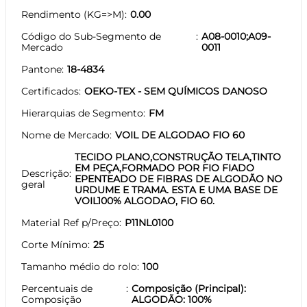
Rendimento (KG=>M)
0.00
Código do Sub-Segmento de
A08-0010;A09-
Mercado
0011
Pantone
18-4834
Certificados
OEKO-TEX - SEM QUÍMICOS DANOSO
Hierarquias de Segmento
FM
Nome de Mercado
VOIL DE ALGODAO FIO 60
TECIDO PLANO,CONSTRUÇÃO TELA,TINTO
EM PEÇA,FORMADO POR FIO FIADO
Descrição
EPENTEADO DE FIBRAS DE ALGODÃO NO
geral
URDUME E TRAMA. ESTA E UMA BASE DE
VOIL100% ALGODAO, FIO 60.
Material Ref p/Preço
P11NL0100
Corte Mínimo
25
Tamanho médio do rolo
100
Percentuais de
Composição (Principal):
Composição
ALGODÃO: 100%