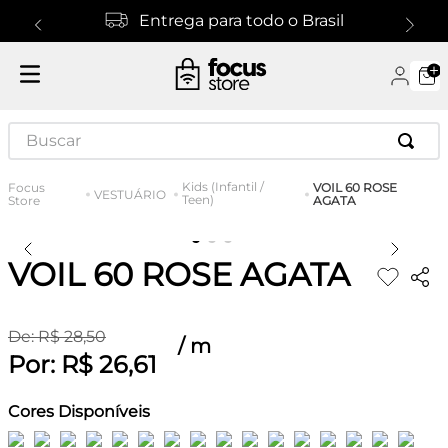
Entrega para todo o Brasil
Buscar
Kids (Infantil /
VOIL 60 ROSE
VESTUÁRIO
Teen)
AGATA
VOIL 60 ROSE AGATA
De:
R$
28
,
50
/
m
Por:
R$
26
,
61
Cores Disponíveis