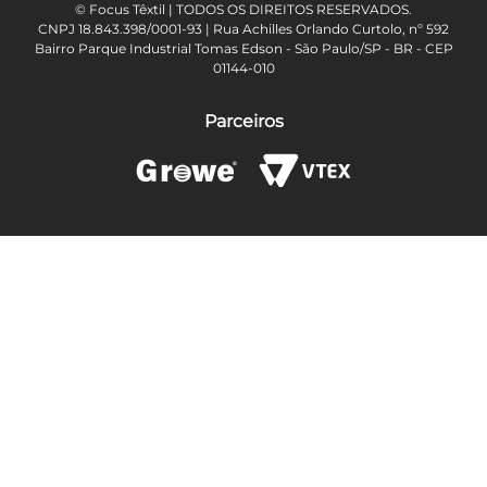
© Focus Têxtil | TODOS OS DIREITOS RESERVADOS.
CNPJ 18.843.398/0001-93 | Rua Achilles Orlando Curtolo, nº 592
Bairro Parque Industrial Tomas Edson - São Paulo/SP - BR - CEP
01144-010
Parceiros