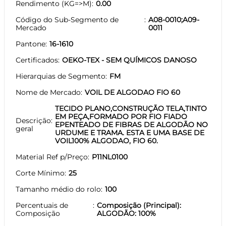
Rendimento (KG=>M)
0.00
Código do Sub-Segmento de
A08-0010;A09-
Mercado
0011
Pantone
16-1610
Certificados
OEKO-TEX - SEM QUÍMICOS DANOSO
Hierarquias de Segmento
FM
Nome de Mercado
VOIL DE ALGODAO FIO 60
TECIDO PLANO,CONSTRUÇÃO TELA,TINTO
EM PEÇA,FORMADO POR FIO FIADO
Descrição
EPENTEADO DE FIBRAS DE ALGODÃO NO
geral
URDUME E TRAMA. ESTA E UMA BASE DE
VOIL100% ALGODAO, FIO 60.
Material Ref p/Preço
P11NL0100
Corte Mínimo
25
Tamanho médio do rolo
100
Percentuais de
Composição (Principal):
Composição
ALGODÃO: 100%