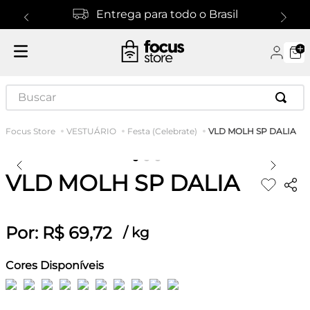
Entrega para todo o Brasil
Buscar
VLD MOLH SP DALIA
VESTUÁRIO
Festa (Celebrate)
VLD MOLH SP DALIA
Por:
R$
69
,
72
/
kg
Cores Disponíveis