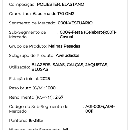
Composição
POLIESTER, ELASTANO
Gramatura
6. acima de 170 GM2
Segmento de Mercado
0001-VESTUÁRIO
Sub-Segmento de
0004-Festa (Celebrate);0011-
Mercado
Casual
Grupo de Produto
Malhas Pesadas
Subgrupo de Produto
Aveludados
BLAZERS, SAIAS, CALÇAS, JAQUETAS,
Utilização
BLUSAS
Estação inicial
2025
Peso bruto (G/M)
1000
Rendimento (KG=>M)
2.67
Código do Sub-Segmento de
A01-0004;A09-
Mercado
0011
Pantone
16-3815
Hierarquias de Segmento
ML