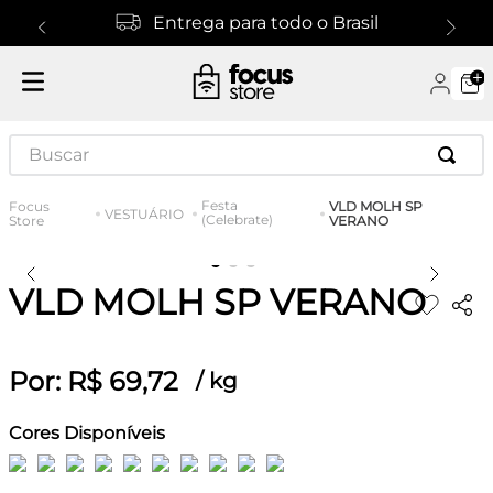
Entrega para todo o Brasil
Buscar
Festa
VLD MOLH SP
VESTUÁRIO
(Celebrate)
VERANO
VLD MOLH SP VERANO
Por:
R$
69
,
72
/
kg
Cores Disponíveis