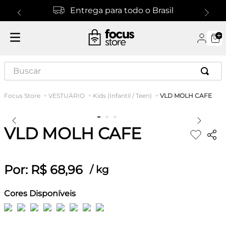
Entrega para todo o Brasil
Buscar
VLD MOLH CAFE
VESTUÁRIO
Kids (Infantil / Teen)
VLD MOLH CAFE
Por:
R$
68
,
96
/
kg
Cores Disponíveis