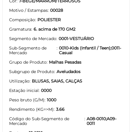
Cor
7-BEGE/MARROM/TERROSOS
Motivo / Estampas
00028
Composição
POLIESTER
Gramatura
6. acima de 170 GM2
Segmento de Mercado
0001-VESTUÁRIO
Sub-Segmento de
0010-Kids (Infantil / Teen);0011-
Mercado
Casual
Grupo de Produto
Malhas Pesadas
Subgrupo de Produto
Aveludados
Utilização
BLUSAS, SAIAS, CALÇAS
Estação inicial
0000
Peso bruto (G/M)
1000
Rendimento (KG=>M)
3.66
Código do Sub-Segmento de
A08-0010;A09-
Mercado
0011