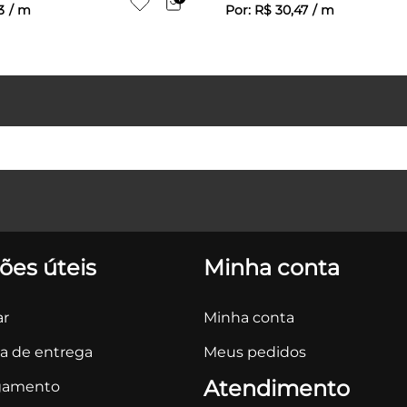
3
/
m
Por:
R$
30
,
47
/
m
ões úteis
Minha conta
r
Minha conta
ca de entrega
Meus pedidos
Atendimento
gamento