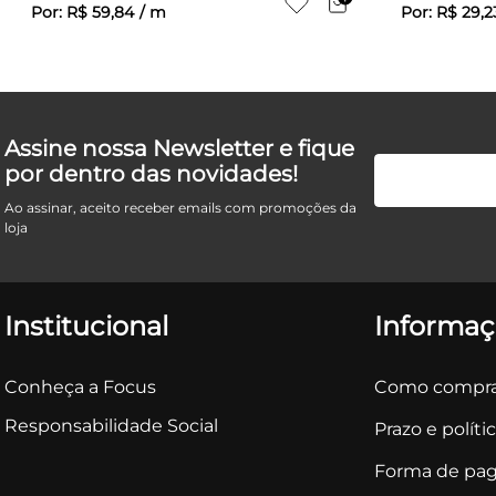
Por:
R$
59
,
84
/
m
Por:
R$
29
,
2
Assine nossa Newsletter e fique
por dentro das novidades!
Ao assinar, aceito receber emails com promoções da
loja
Institucional
Informaç
Conheça a Focus
Como compra
Responsabilidade Social
Prazo e políti
Forma de pa