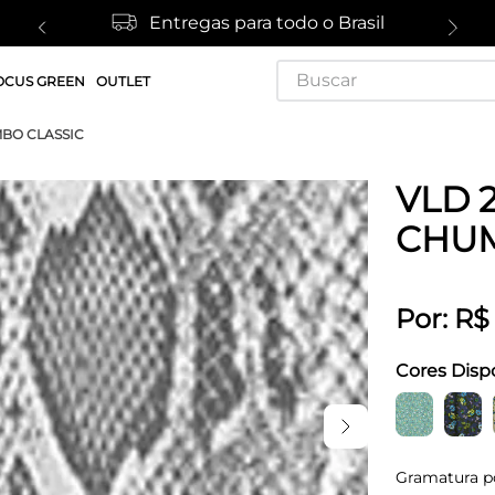
Entregas para todo o Brasil
Buscar
OCUS GREEN
OUTLET
MBO CLASSIC
VLD 2
CHUM
Por:
R$
Cores Disp
Gramatura p