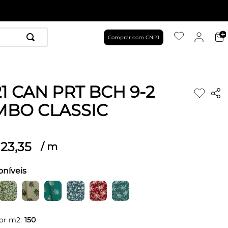
Comprar com CNPJ
1 CAN PRT BCH 9-2
BO CLASSIC
23
,
35
/
m
oníveis
or m2:
150