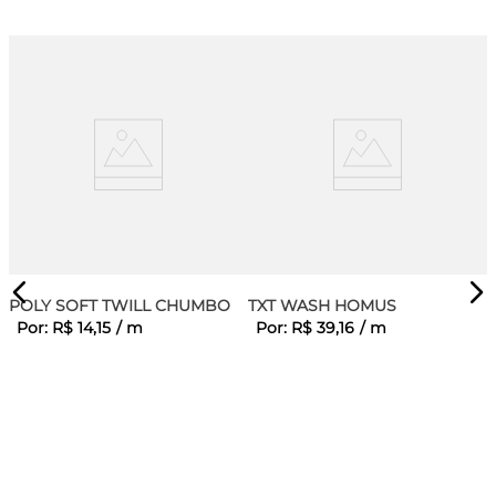
POLY SOFT TWILL CHUMBO
TXT WASH HOMUS
Por:
R$
14
,
15
/
m
Por:
R$
39
,
16
/
m