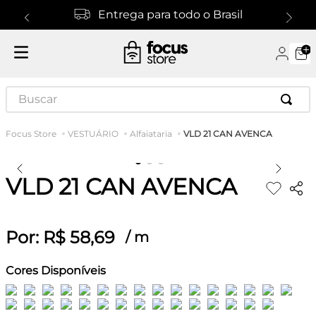
Entrega para todo o Brasil
Buscar
VLD 21 CAN AVENCA
VESTUÁRIO
Alfaiataria
VLD 21 CAN AVENCA
Por:
R$
58
,
69
/
m
Cores Disponíveis