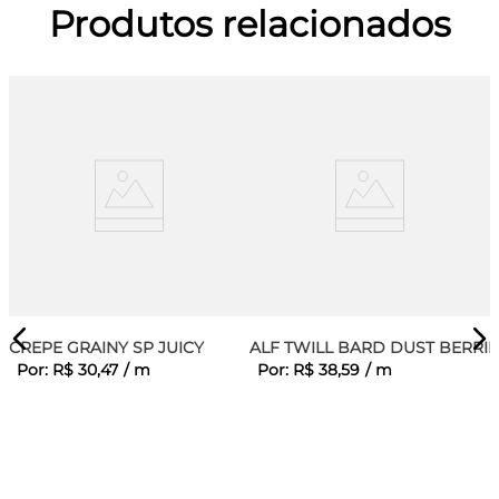
Produtos relacionados
CREPE GRAINY SP JUICY
ALF TWILL BARD DUST BERRIE
Por:
R$
30
,
47
/
m
Por:
R$
38
,
59
/
m