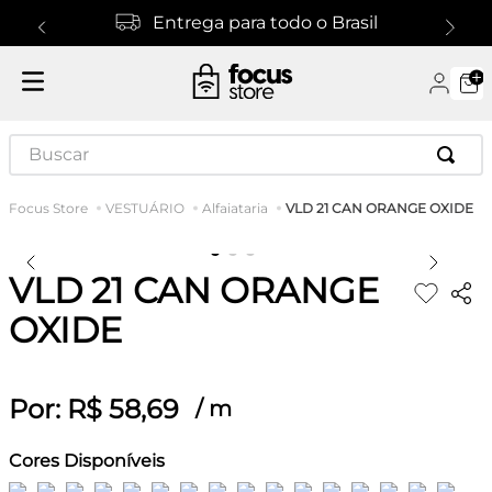
Entrega para todo o Brasil
Buscar
VLD 21 CAN ORANGE OXIDE
VESTUÁRIO
Alfaiataria
VLD 21 CAN ORANGE
OXIDE
Por:
R$
58
,
69
/
m
Cores Disponíveis