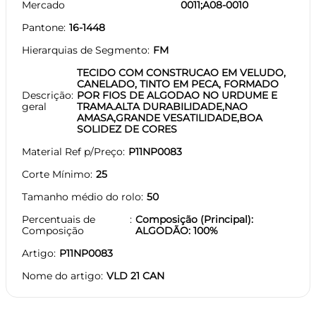
Mercado
0011;A08-0010
Pantone
16-1448
Hierarquias de Segmento
FM
TECIDO COM CONSTRUCAO EM VELUDO,
CANELADO, TINTO EM PECA, FORMADO
Descrição
POR FIOS DE ALGODAO NO URDUME E
geral
TRAMA.ALTA DURABILIDADE,NAO
AMASA,GRANDE VESATILIDADE,BOA
SOLIDEZ DE CORES
Material Ref p/Preço
P11NP0083
Corte Mínimo
25
Tamanho médio do rolo
50
Percentuais de
Composição (Principal):
Composição
ALGODÃO: 100%
Artigo
P11NP0083
Nome do artigo
VLD 21 CAN