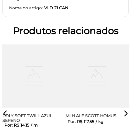
Nome do artigo
VLD 21 CAN
Produtos relacionados
POLY SOFT TWILL AZUL
MLH ALF SCOTT HOMUS
SERENO
Por:
R$
117
,
55
/
kg
Por:
R$
14
,
15
/
m