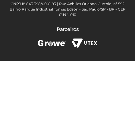
CNPJ 18.843.398/0001-93 | Rua Achilles Orlando Curtolo, nº 592
Bairro Parque Industrial Tomas Edson - São Paulo/SP - BR - CEP
01144-010
Parceiros