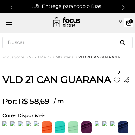
Entrega para todo o Brasil
Buscar
VLD 21 CAN GUARANA
VESTUÁRIO
Alfaiataria
VLD 21 CAN GUARANA
Por:
R$
58
,
69
/
m
Cores Disponíveis