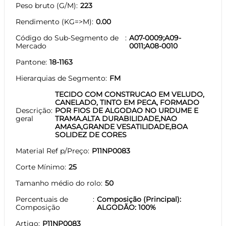
Peso bruto (G/M)
223
Rendimento (KG=>M)
0.00
Código do Sub-Segmento de
A07-0009;A09-
Mercado
0011;A08-0010
Pantone
18-1163
Hierarquias de Segmento
FM
TECIDO COM CONSTRUCAO EM VELUDO,
CANELADO, TINTO EM PECA, FORMADO
Descrição
POR FIOS DE ALGODAO NO URDUME E
geral
TRAMA.ALTA DURABILIDADE,NAO
AMASA,GRANDE VESATILIDADE,BOA
SOLIDEZ DE CORES
Material Ref p/Preço
P11NP0083
Corte Mínimo
25
Tamanho médio do rolo
50
Percentuais de
Composição (Principal):
Composição
ALGODÃO: 100%
Artigo
P11NP0083