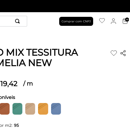
Comprar com CNPJ
O MIX TESSITURA
ELIA NEW
19
,
42
/
m
oníveis
or m2:
95