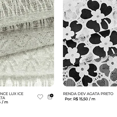
NCE LUX ICE
RENDA DEV AGATA PRETO
ATA
Por:
R$
15
,
50
/
m
6
/
m