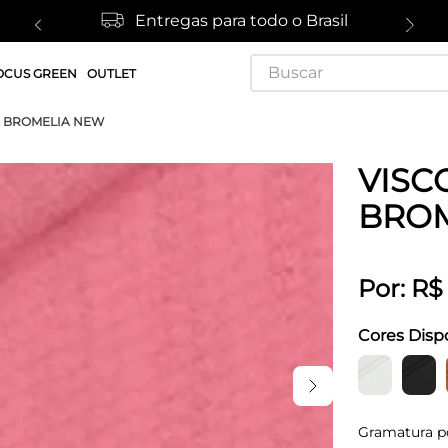
Entregas para todo o Brasil
Buscar
OCUS GREEN
OUTLET
A BROMELIA NEW
VISC
BROM
Por:
R$
Cores Disp
Gramatura p