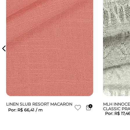
LINEN SLUB RESORT MACARON
MLH INNOCE
CLASSIC PR
Por:
R$
66
,
41
/
m
Por:
R$
17
,
4