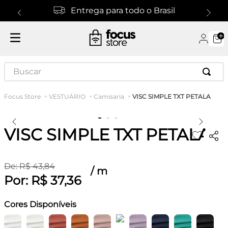
Entrega para todo o Brasil
Buscar
VISC SIMPLE TXT PETALA
VESTUÁRIO
Camisaria
VISC SIMPLE TXT PETALA
De:
R$
43
,
84
/
m
Por:
R$
37
,
36
Cores Disponíveis