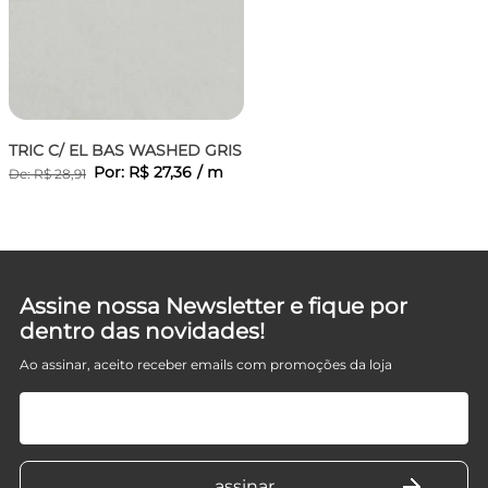
CO
TRIC C/ EL BAS WASHED GRIS
Por:
R$
27
,
36
/
m
De:
R$
28
,
91
Assine nossa Newsletter e fique por
dentro das novidades!
Ao assinar, aceito receber emails com promoções da loja