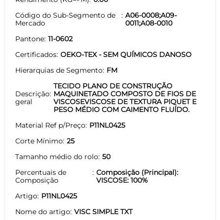
Código do Sub-Segmento de
A06-0008;A09-
Mercado
0011;A08-0010
Pantone
11-0602
Certificados
OEKO-TEX - SEM QUÍMICOS DANOSO
Hierarquias de Segmento
FM
TECIDO PLANO DE CONSTRUÇÃO
Descrição
MAQUINETADO COMPOSTO DE FIOS DE
geral
VISCOSEVISCOSE DE TEXTURA PIQUET E
PESO MÉDIO COM CAIMENTO FLUÍDO.
Material Ref p/Preço
P11NL0425
Corte Mínimo
25
Tamanho médio do rolo
50
Percentuais de
Composição (Principal):
Composição
VISCOSE: 100%
Artigo
P11NL0425
Nome do artigo
VISC SIMPLE TXT