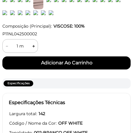
Composição (Principal):
VISCOSE: 100%
P11NL042500002
－
＋
Especificações
Especificações Técnicas
Largura total
142
Código / Nome da Cor
OFF WHITE
Tonalidade
002-BRANCO OFF WHITE