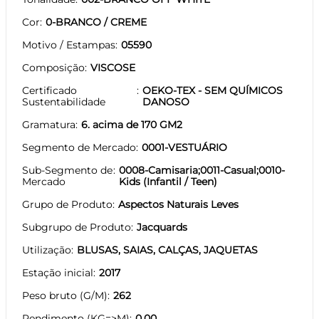
Cor
0-BRANCO / CREME
Motivo / Estampas
05590
Composição
VISCOSE
Certificado
OEKO-TEX - SEM QUÍMICOS
Sustentabilidade
DANOSO
Gramatura
6. acima de 170 GM2
Segmento de Mercado
0001-VESTUÁRIO
Sub-Segmento de
0008-Camisaria;0011-Casual;0010-
Mercado
Kids (Infantil / Teen)
Grupo de Produto
Aspectos Naturais Leves
Subgrupo de Produto
Jacquards
Utilização
BLUSAS, SAIAS, CALÇAS, JAQUETAS
Estação inicial
2017
Peso bruto (G/M)
262
Rendimento (KG=>M)
0.00