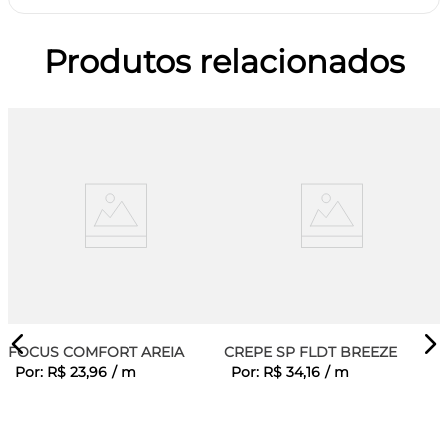
Produtos relacionados
FOCUS COMFORT AREIA
CREPE SP FLDT BREEZE
Por:
R$
23
,
96
/
m
Por:
R$
34
,
16
/
m