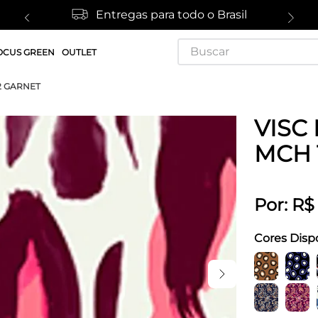
Entregas para todo o Brasil
Buscar
OCUS GREEN
OUTLET
2 GARNET
VISC
MCH 
Por:
R$
Cores Disp