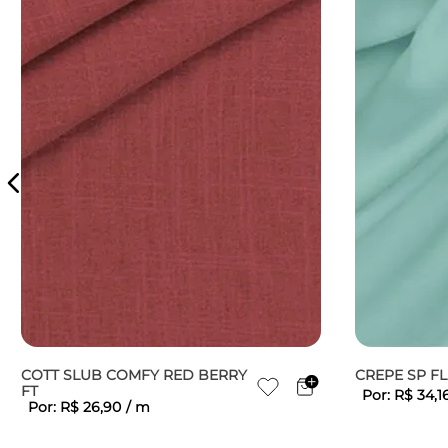
COTT SLUB COMFY RED BERRY
CREPE SP F
FT
Por:
R$
34
,
1
Por:
R$
26
,
90
/
m