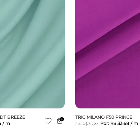
LDT BREEZE
TRIC MILANO F50 PRINCE
6
/
m
Por:
R$
33
,
68
/
m
De:
R$
36
,
22