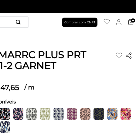
Comprar com CNPJ
 MARRC PLUS PRT
1-2 GARNET
47
,
65
/
m
oníveis