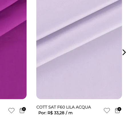
COTT SAT F60 LILA ACQUA
Por:
R$
33
,
28
/
m