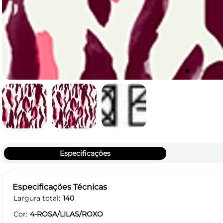
Especificações
Especificações Técnicas
Largura total
140
Cor
4-ROSA/LILAS/ROXO