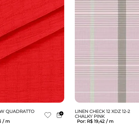
OW QUADRATTO
LINEN CHECK 12 XDZ 12-2
CHALKY PINK
3
/
m
Por:
R$
19
,
42
/
m