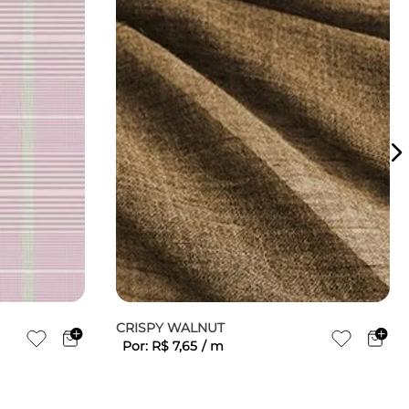
CRISPY WALNUT
Por:
R$
7
,
65
/
m