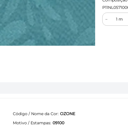
Composição (
P11NL057100
－
Código / Nome da Cor
OZONE
Motivo / Estampas
09100