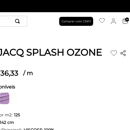
Comprar com CNPJ
 JACQ SPLASH OZONE
36
,
33
/
m
oníveis
or m2:
125
142
cm