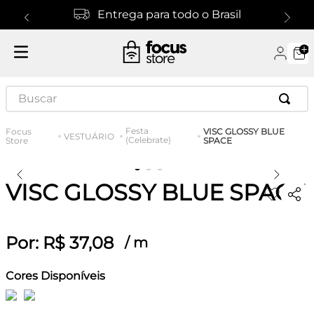
Entrega para todo o Brasil
Buscar
Festa
VISC GLOSSY BLUE
VESTUÁRIO
(Celebrate)
SPACE
VISC GLOSSY BLUE SPACE
Por:
R$
37
,
08
/
m
Cores Disponíveis