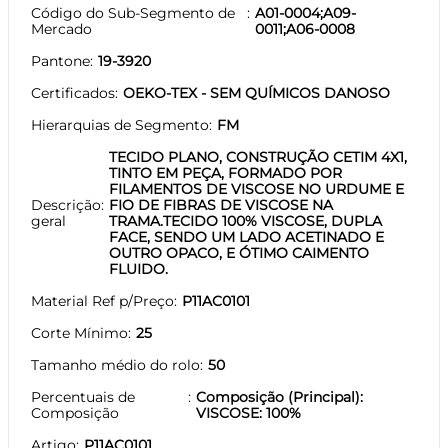
Código do Sub-Segmento de
A01-0004;A09-
Mercado
0011;A06-0008
Pantone
19-3920
Certificados
OEKO-TEX - SEM QUÍMICOS DANOSO
Hierarquias de Segmento
FM
TECIDO PLANO, CONSTRUÇÃO CETIM 4X1,
TINTO EM PEÇA, FORMADO POR
FILAMENTOS DE VISCOSE NO URDUME E
Descrição
FIO DE FIBRAS DE VISCOSE NA
geral
TRAMA.TECIDO 100% VISCOSE, DUPLA
FACE, SENDO UM LADO ACETINADO E
OUTRO OPACO, E ÓTIMO CAIMENTO
FLUIDO.
Material Ref p/Preço
P11AC0101
Corte Mínimo
25
Tamanho médio do rolo
50
Percentuais de
Composição (Principal):
Composição
VISCOSE: 100%
Artigo
P11AC0101