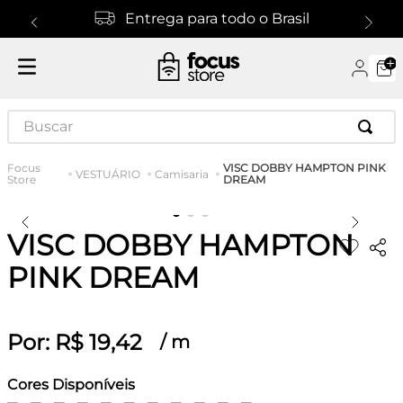
Entrega para todo o Brasil
Buscar
VISC DOBBY HAMPTON PINK
VESTUÁRIO
Camisaria
DREAM
VISC DOBBY HAMPTON
PINK DREAM
Por:
R$
19
,
42
/
m
Cores Disponíveis