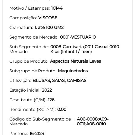
Motivo / Estampas
10144
Composição
VISCOSE
Gramatura
1. até 100 GM2
Segmento de Mercado
0001-VESTUÁRIO
Sub-Segmento de
0008-Camisaria;0011-Casual;0010-
Mercado
Kids (Infantil / Teen)
Grupo de Produto
Aspectos Naturais Leves
Subgrupo de Produto
Maquinetados
Utilização
BLUSAS, SAIAS, CAMISAS
Estação inicial
2022
Peso bruto (G/M)
126
Rendimento (KG=>M)
0.00
Código do Sub-Segmento de
A06-0008;A09-
Mercado
0011;A08-0010
Pantone
16-2124