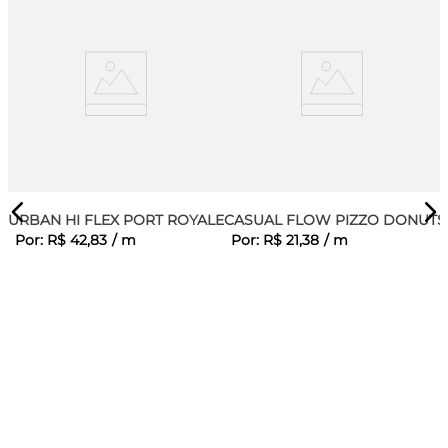
URBAN HI FLEX PORT ROYALE
CASUAL FLOW PIZZO DONUTS
Por:
R$
42
,
83
/
m
Por:
R$
21
,
38
/
m