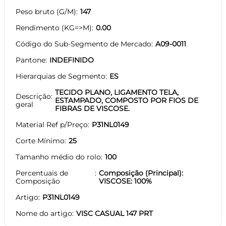
Peso bruto (G/M)
147
Rendimento (KG=>M)
0.00
Código do Sub-Segmento de Mercado
A09-0011
Pantone
INDEFINIDO
Hierarquias de Segmento
ES
TECIDO PLANO, LIGAMENTO TELA,
Descrição
ESTAMPADO, COMPOSTO POR FIOS DE
geral
FIBRAS DE VISCOSE.
Material Ref p/Preço
P31NL0149
Corte Mínimo
25
Tamanho médio do rolo
100
Percentuais de
Composição (Principal):
Composição
VISCOSE: 100%
Artigo
P31NL0149
Nome do artigo
VISC CASUAL 147 PRT