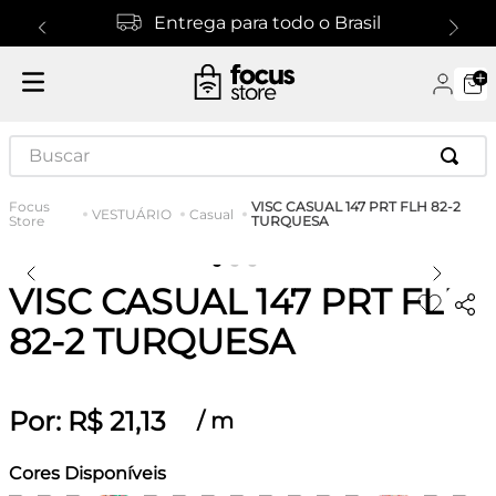
Entrega para todo o Brasil
Buscar
VISC CASUAL 147 PRT FLH 82-2
VESTUÁRIO
Casual
TURQUESA
VISC CASUAL 147 PRT FLH
82-2 TURQUESA
Por:
R$
21
,
13
/
m
Cores Disponíveis