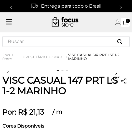
Entrega para todo o Brasil
Buscar
VISC CASUAL 147 PRT LST 1-2
VESTUÁRIO
Casual
MARINHO
VISC CASUAL 147 PRT LST
1-2 MARINHO
Por:
R$
21
,
13
/
m
Cores Disponíveis