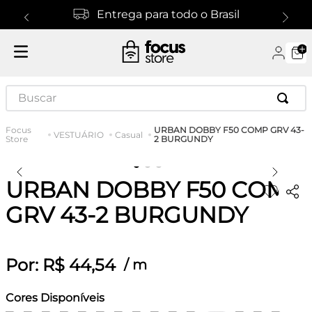
Entrega para todo o Brasil
Buscar
URBAN DOBBY F50 COMP GRV 43-
VESTUÁRIO
Casual
2 BURGUNDY
URBAN DOBBY F50 COMP
GRV 43-2 BURGUNDY
Por:
R$
44
,
54
/
m
Cores Disponíveis