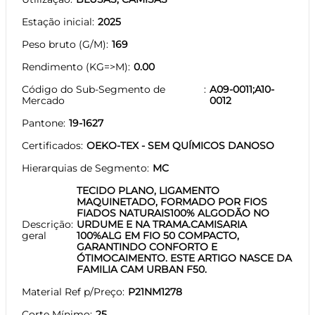
Estação inicial
2025
Peso bruto (G/M)
169
Rendimento (KG=>M)
0.00
Código do Sub-Segmento de
A09-0011;A10-
Mercado
0012
Pantone
19-1627
Certificados
OEKO-TEX - SEM QUÍMICOS DANOSO
Hierarquias de Segmento
MC
TECIDO PLANO, LIGAMENTO
MAQUINETADO, FORMADO POR FIOS
FIADOS NATURAIS100% ALGODÃO NO
Descrição
URDUME E NA TRAMA.CAMISARIA
geral
100%ALG EM FIO 50 COMPACTO,
GARANTINDO CONFORTO E
ÓTIMOCAIMENTO. ESTE ARTIGO NASCE DA
FAMILIA CAM URBAN F50.
Material Ref p/Preço
P21NM1278
Corte Mínimo
25