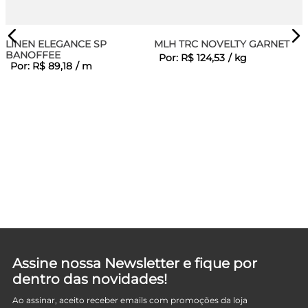
LINEN ELEGANCE SP
MLH TRC NOVELTY GARNET
BANOFFEE
Por:
R$
124
,
53
/
kg
Por:
R$
89
,
18
/
m
Assine nossa Newsletter e fique por
dentro das novidades!
Ao assinar, aceito receber emails com promoções da loja