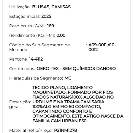
Utilização
BLUSAS, CAMISAS
Estação inicial
2025
Peso bruto (G/M)
169
Rendimento (KG=>M)
0.00
Código do Sub-Segmento de
A09-0011;A10-
Mercado
0012
Pantone
14-4112
Certificados
OEKO-TEX - SEM QUÍMICOS DANOSO
Hierarquias de Segmento
MC
TECIDO PLANO, LIGAMENTO
MAQUINETADO, FORMADO POR FIOS
FIADOS NATURAIS100% ALGODÃO NO
Descrição
URDUME E NA TRAMA.CAMISARIA
geral
100%ALG EM FIO 50 COMPACTO,
GARANTINDO CONFORTO E
ÓTIMOCAIMENTO. ESTE ARTIGO NASCE DA
FAMILIA CAM URBAN F50.
Material Ref p/Preço
P21NM1278