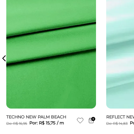
TECHNO NEW PALM BEACH
REFLECT NE
Por:
R$
15
,
75
/
m
P
De:
R$
16
,
95
De:
R$
14
,
83