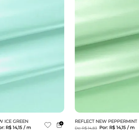
W ICE GREEN
REFLECT NEW PEPPERMINT
or:
R$
14
,
15
/
m
Por:
R$
14
,
15
/
m
De:
R$
14
,
83