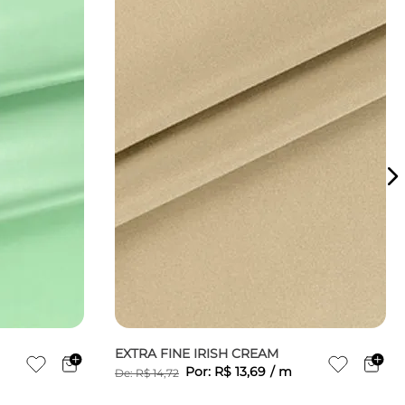
EXTRA FINE IRISH CREAM
Por:
R$
13
,
69
/
m
De:
R$
14
,
72