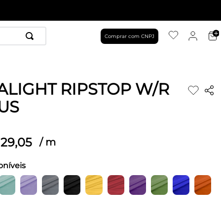
Comprar com CNPJ
ALIGHT RIPSTOP W/R
US
29
,
05
/
m
oníveis