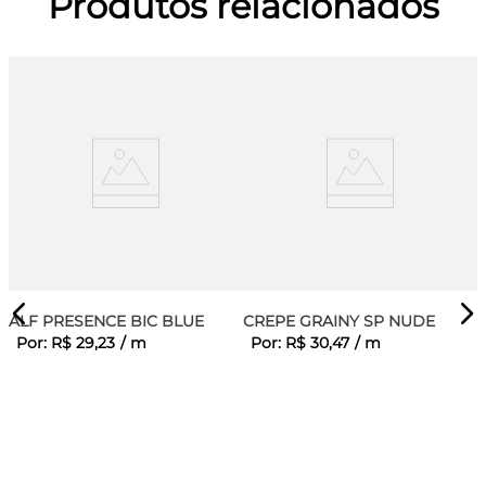
Produtos relacionados
ALF PRESENCE BIC BLUE
CREPE GRAINY SP NUDE
Por:
R$
29
,
23
/
m
Por:
R$
30
,
47
/
m