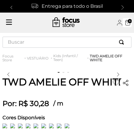
Entrega para todo o Brasil
Buscar
Kids (Infantil /
TWD AMELIE OFF
VESTUÁRIO
Teen)
WHITE
TWD AMELIE OFF WHITE
Por:
R$
30
,
28
/
m
Cores Disponíveis