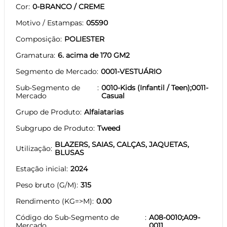
Cor
0-BRANCO / CREME
Motivo / Estampas
05590
Composição
POLIESTER
Gramatura
6. acima de 170 GM2
Segmento de Mercado
0001-VESTUÁRIO
Sub-Segmento de
0010-Kids (Infantil / Teen);0011-
Mercado
Casual
Grupo de Produto
Alfaiatarias
Subgrupo de Produto
Tweed
BLAZERS, SAIAS, CALÇAS, JAQUETAS,
Utilização
BLUSAS
Estação inicial
2024
Peso bruto (G/M)
315
Rendimento (KG=>M)
0.00
Código do Sub-Segmento de
A08-0010;A09-
Mercado
0011