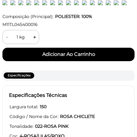
Composição (Principal):
POLIESTER: 100%
M11TL045400016
－
＋
Especificações
Especificações Técnicas
Largura total
150
Código / Nome da Cor
ROSA CHICLETE
Tonalidade
022-ROSA PINK
Cor
4-ROSA/LILAS/ROXO