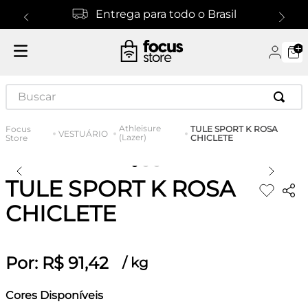
Entrega para todo o Brasil
Buscar
Athleisure
TULE SPORT K ROSA
VESTUÁRIO
(Lazer)
CHICLETE
TULE SPORT K ROSA
CHICLETE
Por:
R$
91
,
42
/
kg
Cores Disponíveis