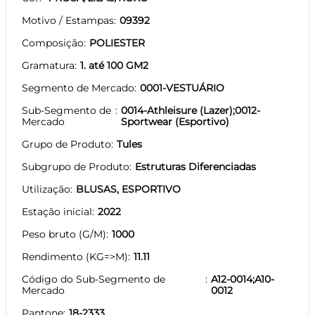
Motivo / Estampas
09392
Composição
POLIESTER
Gramatura
1. até 100 GM2
Segmento de Mercado
0001-VESTUÁRIO
Sub-Segmento de
0014-Athleisure (Lazer);0012-
Mercado
Sportwear (Esportivo)
Grupo de Produto
Tules
Subgrupo de Produto
Estruturas Diferenciadas
Utilização
BLUSAS, ESPORTIVO
Estação inicial
2022
Peso bruto (G/M)
1000
Rendimento (KG=>M)
11.11
Código do Sub-Segmento de
A12-0014;A10-
Mercado
0012
Pantone
18-2333