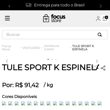
Entrega para todo o Brasil
Buscar
Athleisure
TULE SPORT K
VESTUÁRIO
(Lazer)
ESPINELA
TULE SPORT K ESPINELA
Por:
R$
91
,
42
/
kg
Cores Disponíveis