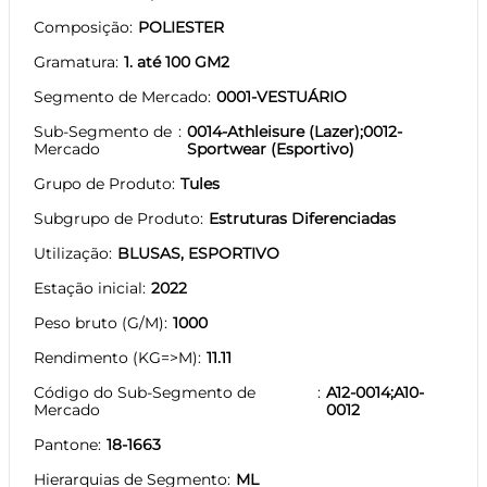
Composição
POLIESTER
Gramatura
1. até 100 GM2
Segmento de Mercado
0001-VESTUÁRIO
Sub-Segmento de
0014-Athleisure (Lazer);0012-
Mercado
Sportwear (Esportivo)
Grupo de Produto
Tules
Subgrupo de Produto
Estruturas Diferenciadas
Utilização
BLUSAS, ESPORTIVO
Estação inicial
2022
Peso bruto (G/M)
1000
Rendimento (KG=>M)
11.11
Código do Sub-Segmento de
A12-0014;A10-
Mercado
0012
Pantone
18-1663
Hierarquias de Segmento
ML