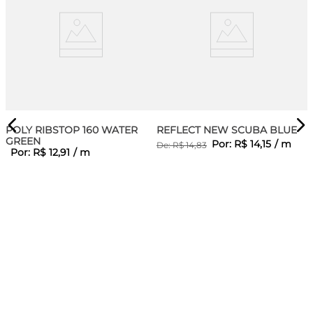
POLY RIBSTOP 160 WATER
REFLECT NEW SCUBA BLUE
GREEN
Por:
R$
14
,
15
/
m
De:
R$
14
,
83
Por:
R$
12
,
91
/
m
D