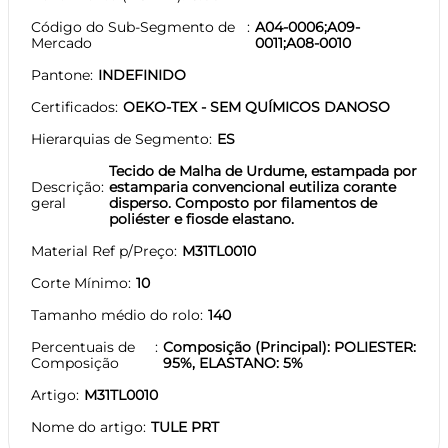
Código do Sub-Segmento de
A04-0006;A09-
Mercado
0011;A08-0010
Pantone
INDEFINIDO
Certificados
OEKO-TEX - SEM QUÍMICOS DANOSO
Hierarquias de Segmento
ES
Tecido de Malha de Urdume, estampada por
Descrição
estamparia convencional eutiliza corante
geral
disperso. Composto por filamentos de
poliéster e fiosde elastano.
Material Ref p/Preço
M31TL0010
Corte Mínimo
10
Tamanho médio do rolo
140
Percentuais de
Composição (Principal): POLIESTER:
Composição
95%, ELASTANO: 5%
Artigo
M31TL0010
Nome do artigo
TULE PRT