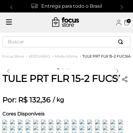
Entrega para todo o Brasil
Buscar
TULE PRT FLR 15-2 FUCSIA
VESTUÁRIO
Moda Íntima
TULE PRT FLR 15-2 FUCSIA
Por:
R$
132
,
36
/
kg
Cores Disponíveis