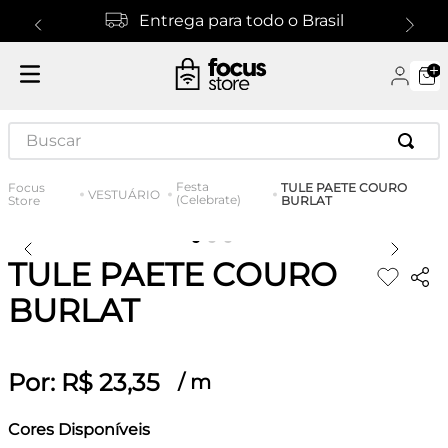
Entrega para todo o Brasil
Buscar
Festa
TULE PAETE COURO
VESTUÁRIO
(Celebrate)
BURLAT
TULE PAETE COURO
BURLAT
Por:
R$
23
,
35
/
m
Cores Disponíveis