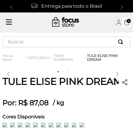
Entrega para todo o Brasil
Buscar
Festa
TULE ELISE PINK
VESTUÁRIO
(Celebrate)
DREAM
TULE ELISE PINK DREAM
Por:
R$
87
,
08
/
kg
Cores Disponíveis