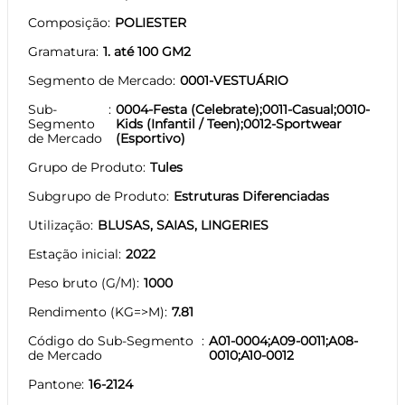
Composição
POLIESTER
Gramatura
1. até 100 GM2
Segmento de Mercado
0001-VESTUÁRIO
Sub-
0004-Festa (Celebrate);0011-Casual;0010-
Segmento
Kids (Infantil / Teen);0012-Sportwear
de Mercado
(Esportivo)
Grupo de Produto
Tules
Subgrupo de Produto
Estruturas Diferenciadas
Utilização
BLUSAS, SAIAS, LINGERIES
Estação inicial
2022
Peso bruto (G/M)
1000
Rendimento (KG=>M)
7.81
Código do Sub-Segmento
A01-0004;A09-0011;A08-
de Mercado
0010;A10-0012
Pantone
16-2124