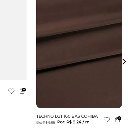
TECHNO LGT 160 BAS COHIBA
Por:
R$
9
,
24
/
m
De:
R$
9
,
95