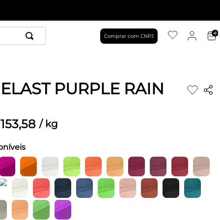
Comprar com CNPJ
 ELAST PURPLE RAIN
153
,
58
/
kg
oníveis