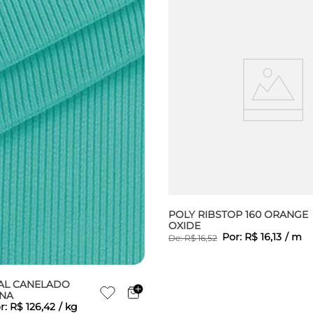
POLY RIBSTOP 160 ORANGE
OXIDE
Por:
R$
16
,
13
/
m
De:
R$
16
,
52
AL CANELADO
INA
r:
R$
126
,
42
/
kg