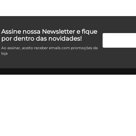
Assine nossa Newsletter e fique
por dentro das novidades!
Ao assinar, aceito receber emails com promoções da
loja
Institucional
Informaç
Conheça a Focus
Como compra
Responsabilidade Social
Prazo e políti
Forma de pa
Política de pr