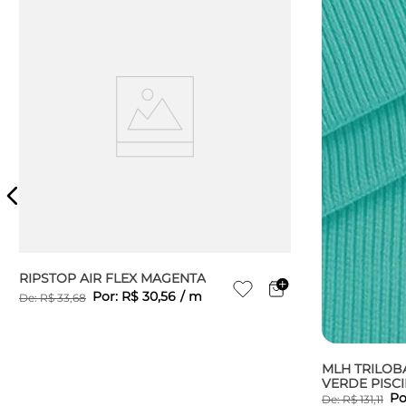
RIPSTOP AIR FLEX MAGENTA
Por:
R$
30
,
56
/
m
De:
R$
33
,
68
MLH TRILOB
VERDE PISC
Po
De:
R$
131
,
11