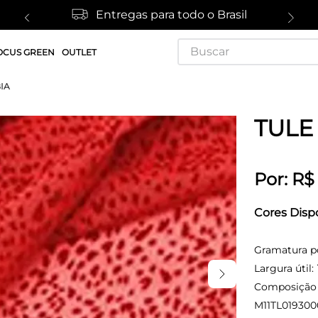
Entregas para todo o Brasil
Buscar
OCUS GREEN
OUTLET
IA
TULE
Por:
R$
Cores Disp
Gramatura p
Largura útil:
Composição (
M11TL019300