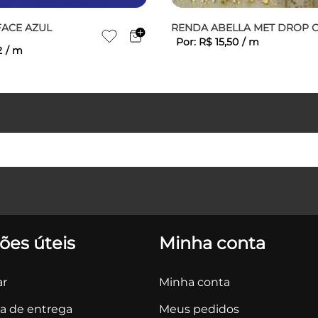
FACE AZUL
RENDA ABELLA MET DROP 
Por:
R$
15
,
50
/
m
2
/
m
ões úteis
Minha conta
r
Minha conta
ca de entrega
Meus pedidos