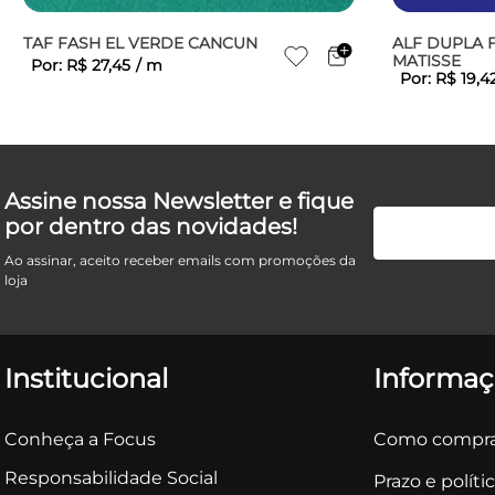
TAF FASH EL VERDE CANCUN
ALF DUPLA 
MATISSE
Por:
R$
27
,
45
/
m
Por:
R$
19
,
4
Assine nossa Newsletter e fique
por dentro das novidades!
Ao assinar, aceito receber emails com promoções da
loja
Institucional
Informaç
Conheça a Focus
Como compra
Responsabilidade Social
Prazo e políti