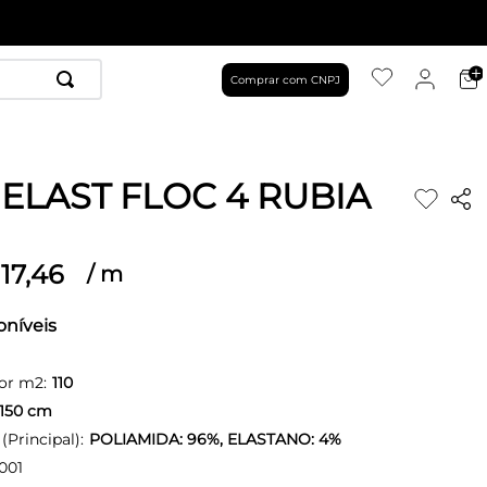
Comprar com CNPJ
 ELAST FLOC 4 RUBIA
17
,
46
/
m
oníveis
or m2:
110
150
cm
Principal):
POLIAMIDA: 96%, ELASTANO: 4%
001