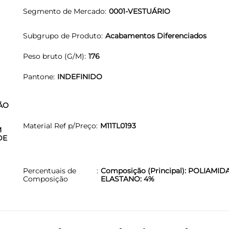
Segmento de Mercado
0001-VESTUÁRIO
Subgrupo de Produto
Acabamentos Diferenciados
Peso bruto (G/M)
176
Pantone
INDEFINIDO
ÃO
Material Ref p/Preço
M11TL0193
M
DE
Percentuais de
Composição (Principal): POLIAMIDA
Composição
ELASTANO: 4%