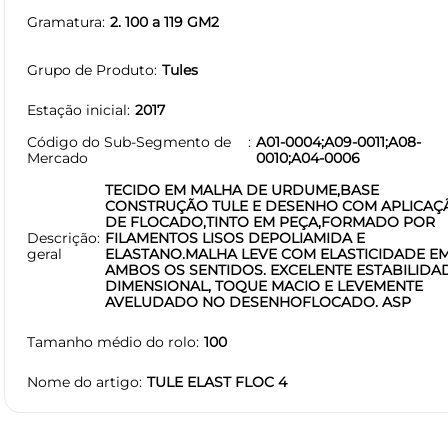
Gramatura
2. 100 a 119 GM2
Grupo de Produto
Tules
Estação inicial
2017
Código do Sub-Segmento de
A01-0004;A09-0011;A08-
Mercado
0010;A04-0006
TECIDO EM MALHA DE URDUME,BASE
CONSTRUÇÃO TULE E DESENHO COM APLICAÇ
DE FLOCADO,TINTO EM PEÇA,FORMADO POR
Descrição
FILAMENTOS LISOS DEPOLIAMIDA E
geral
ELASTANO.MALHA LEVE COM ELASTICIDADE E
AMBOS OS SENTIDOS. EXCELENTE ESTABILIDA
DIMENSIONAL, TOQUE MACIO E LEVEMENTE
AVELUDADO NO DESENHOFLOCADO. ASP
Tamanho médio do rolo
100
Nome do artigo
TULE ELAST FLOC 4