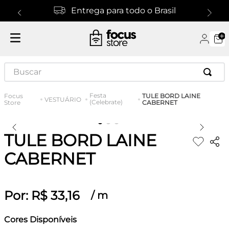
Entrega para todo o Brasil
Buscar
Festa
TULE BORD LAINE
VESTUÁRIO
(Celebrate)
CABERNET
TULE BORD LAINE
CABERNET
Por:
R$
33
,
16
/
m
Cores Disponíveis