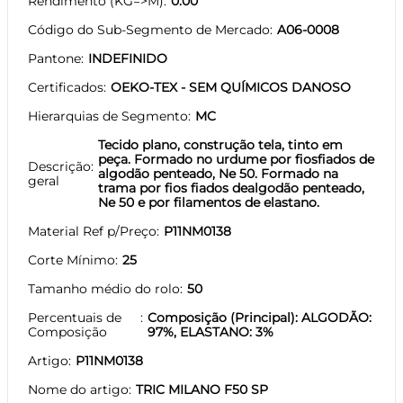
Rendimento (KG=>M)
0.00
Código do Sub-Segmento de Mercado
A06-0008
Pantone
INDEFINIDO
Certificados
OEKO-TEX - SEM QUÍMICOS DANOSO
Hierarquias de Segmento
MC
Tecido plano, construção tela, tinto em
peça. Formado no urdume por fiosfiados de
Descrição
algodão penteado, Ne 50. Formado na
geral
trama por fios fiados dealgodão penteado,
Ne 50 e por filamentos de elastano.
Material Ref p/Preço
P11NM0138
Corte Mínimo
25
Tamanho médio do rolo
50
Percentuais de
Composição (Principal): ALGODÃO:
Composição
97%, ELASTANO: 3%
Artigo
P11NM0138
Nome do artigo
TRIC MILANO F50 SP