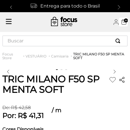
Entrega para todo o Brasil
Buscar
TRIC MILANO F50 SP MENTA
VESTUÁRIO
Camisaria
SOFT
TRIC MILANO F50 SP
MENTA SOFT
De:
R$
42
,
58
/
m
Por:
R$
41
,
31
Cores Disponíveis