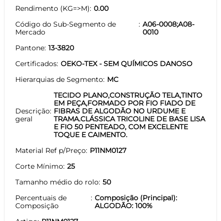
Rendimento (KG=>M)
0.00
Código do Sub-Segmento de
A06-0008;A08-
Mercado
0010
Pantone
13-3820
Certificados
OEKO-TEX - SEM QUÍMICOS DANOSO
Hierarquias de Segmento
MC
TECIDO PLANO,CONSTRUÇÃO TELA,TINTO
EM PEÇA,FORMADO POR FIO FIADO DE
Descrição
FIBRAS DE ALGODÃO NO URDUME E
geral
TRAMA.CLÁSSICA TRICOLINE DE BASE LISA
E FIO 50 PENTEADO, COM EXCELENTE
TOQUE E CAIMENTO.
Material Ref p/Preço
P11NM0127
Corte Mínimo
25
Tamanho médio do rolo
50
Percentuais de
Composição (Principal):
Composição
ALGODÃO: 100%