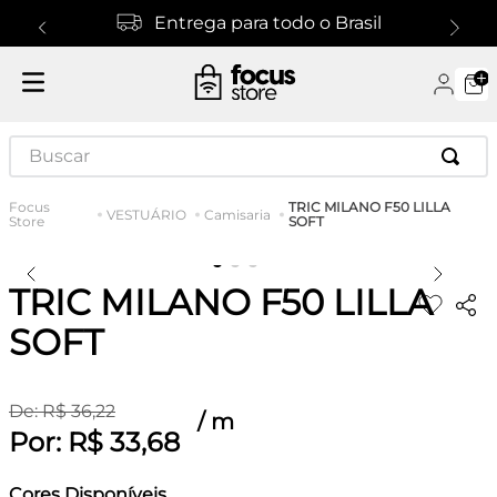
Entrega para todo o Brasil
Buscar
TRIC MILANO F50 LILLA
VESTUÁRIO
Camisaria
SOFT
TRIC MILANO F50 LILLA
SOFT
De:
R$
36
,
22
/
m
Por:
R$
33
,
68
Cores Disponíveis