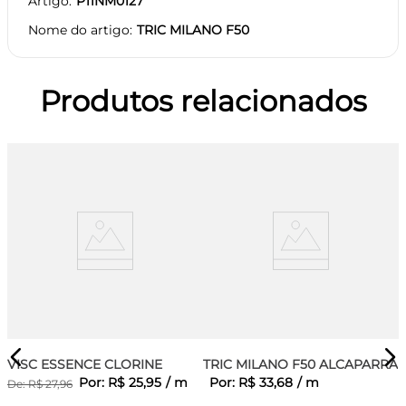
Artigo
P11NM0127
Nome do artigo
TRIC MILANO F50
Produtos relacionados
VISC ESSENCE CLORINE
TRIC MILANO F50 ALCAPARRA
Por:
R$
25
,
95
/
m
Por:
R$
33
,
68
/
m
De:
R$
27
,
96