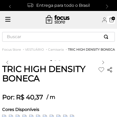
Entrega para todo o Brasil
Buscar
TRIC HIGH DENSITY BONECA
VESTUÁRIO
Camisaria
TRIC HIGH DENSITY
BONECA
Por:
R$
40
,
37
/
m
Cores Disponíveis