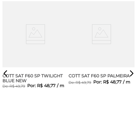
COTT SAT F60 SP TWILIGHT
COTT SAT F60 SP PALMEIRA
BLUE NEW
Por:
R$
48
,
77
/
m
De:
R$
49
,
79
Por:
R$
48
,
77
/
m
De:
R$
49
,
79
UE