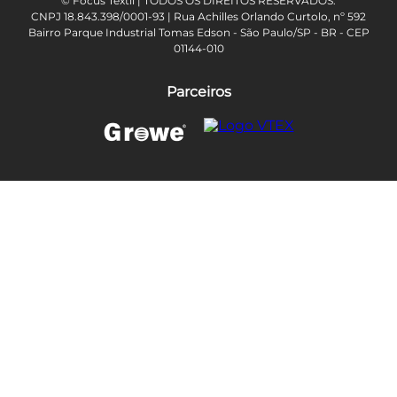
© Focus Têxtil | TODOS OS DIREITOS RESERVADOS.
CNPJ 18.843.398/0001-93 | Rua Achilles Orlando Curtolo, nº 592
Bairro Parque Industrial Tomas Edson - São Paulo/SP - BR - CEP
01144-010
Parceiros