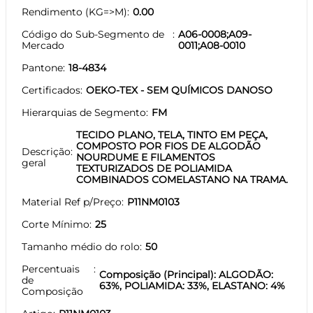
Rendimento (KG=>M)
0.00
Código do Sub-Segmento de
A06-0008;A09-
Mercado
0011;A08-0010
Pantone
18-4834
Certificados
OEKO-TEX - SEM QUÍMICOS DANOSO
Hierarquias de Segmento
FM
TECIDO PLANO, TELA, TINTO EM PEÇA,
COMPOSTO POR FIOS DE ALGODÃO
Descrição
NOURDUME E FILAMENTOS
geral
TEXTURIZADOS DE POLIAMIDA
COMBINADOS COMELASTANO NA TRAMA.
Material Ref p/Preço
P11NM0103
Corte Mínimo
25
Tamanho médio do rolo
50
Percentuais
Composição (Principal): ALGODÃO:
de
63%, POLIAMIDA: 33%, ELASTANO: 4%
Composição