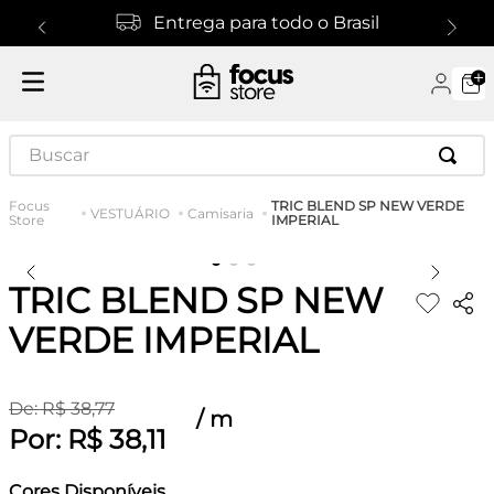
Entrega para todo o Brasil
Buscar
TRIC BLEND SP NEW VERDE
VESTUÁRIO
Camisaria
IMPERIAL
TRIC BLEND SP NEW
VERDE IMPERIAL
De:
R$
38
,
77
/
m
Por:
R$
38
,
11
Cores Disponíveis