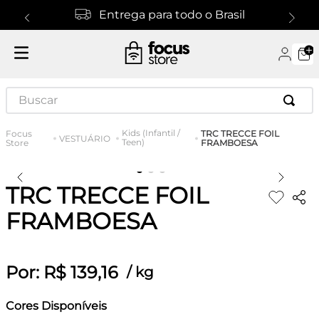
Entrega para todo o Brasil
Buscar
Kids (Infantil /
TRC TRECCE FOIL
VESTUÁRIO
Teen)
FRAMBOESA
TRC TRECCE FOIL
FRAMBOESA
Por:
R$
139
,
16
/
kg
Cores Disponíveis