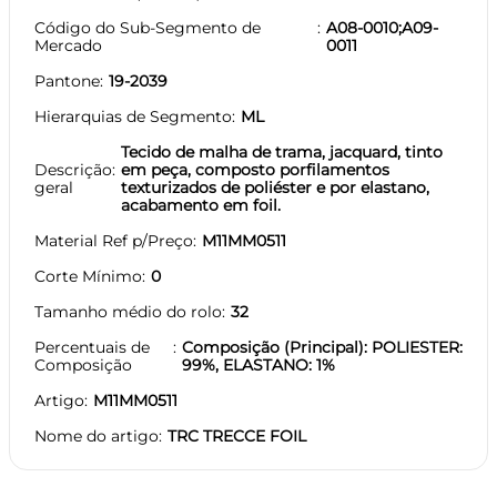
Código do Sub-Segmento de
A08-0010;A09-
Mercado
0011
Pantone
19-2039
Hierarquias de Segmento
ML
Tecido de malha de trama, jacquard, tinto
Descrição
em peça, composto porfilamentos
geral
texturizados de poliéster e por elastano,
acabamento em foil.
Material Ref p/Preço
M11MM0511
Corte Mínimo
0
Tamanho médio do rolo
32
Percentuais de
Composição (Principal): POLIESTER:
Composição
99%, ELASTANO: 1%
Artigo
M11MM0511
Nome do artigo
TRC TRECCE FOIL