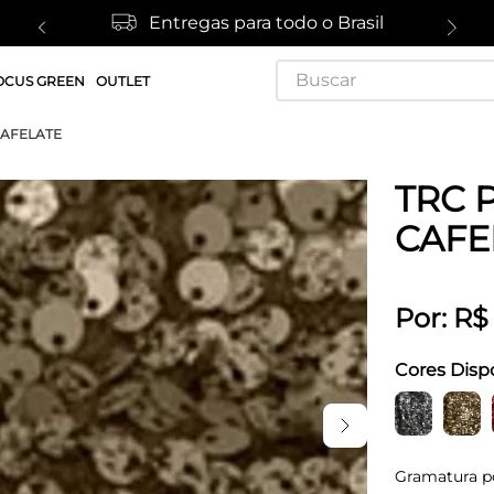
Entregas para todo o Brasil
Buscar
OCUS GREEN
OUTLET
CAFELATE
TRC 
CAFE
Por:
R$
Cores Disp
Gramatura p