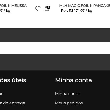
OIL K MELISSA
MLH MAGIC FOIL K PANCAK
07
/
kg
Por:
R$
174
,
07
/
kg
ões úteis
Minha conta
r
Minha conta
ca de entrega
Meus pedidos