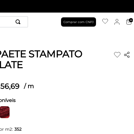
Comprar com CNPJ
PAETE STAMPATO
LATE
56
,
69
/
m
oníveis
or m2:
352