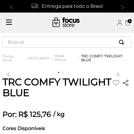
Entrega para todo o Brasil
Buscar
Moda
TRC COMFY TWILIGHT
VESTUÁRIO
Íntima
BLUE
TRC COMFY TWILIGHT
BLUE
Por:
R$
125
,
76
/
kg
Cores Disponíveis