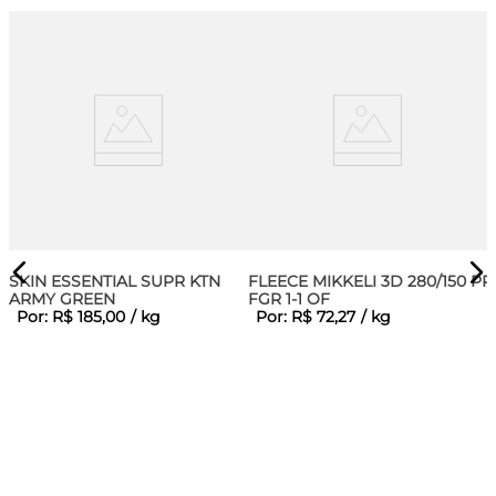
SKIN ESSENTIAL SUPR KTN
FLEECE MIKKELI 3D 280/150 PR
ARMY GREEN
FGR 1-1 OF
Por:
R$
185
,
00
/
kg
Por:
R$
72
,
27
/
kg