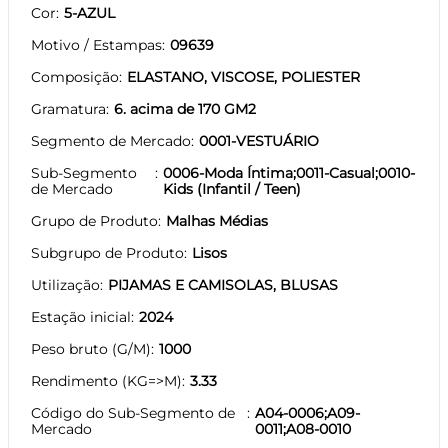
Cor
5-AZUL
Motivo / Estampas
09639
Composição
ELASTANO, VISCOSE, POLIESTER
Gramatura
6. acima de 170 GM2
Segmento de Mercado
0001-VESTUÁRIO
Sub-Segmento
0006-Moda Íntima;0011-Casual;0010-
de Mercado
Kids (Infantil / Teen)
Grupo de Produto
Malhas Médias
Subgrupo de Produto
Lisos
Utilização
PIJAMAS E CAMISOLAS, BLUSAS
Estação inicial
2024
Peso bruto (G/M)
1000
Rendimento (KG=>M)
3.33
Código do Sub-Segmento de
A04-0006;A09-
Mercado
0011;A08-0010