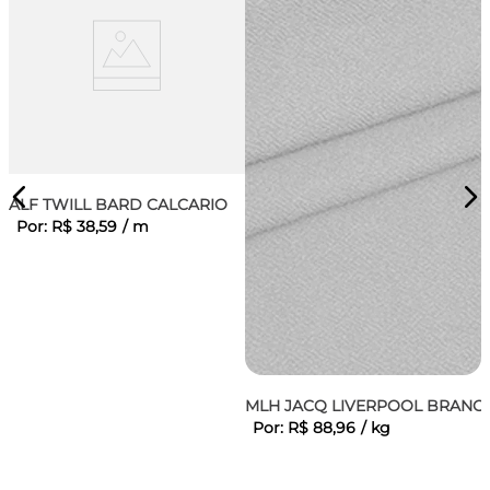
ALF TWILL BARD CALCARIO
Por:
R$
38
,
59
/
m
MLH JACQ LIVERPOOL BRANC
Por:
R$
88
,
96
/
kg