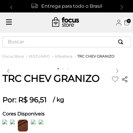
Entrega para todo o Brasil
Buscar
TRC CHEV GRANIZO
VESTUÁRIO
Alfaiataria
TRC CHEV GRANIZO
Por:
R$
96
,
51
/
kg
Cores Disponíveis