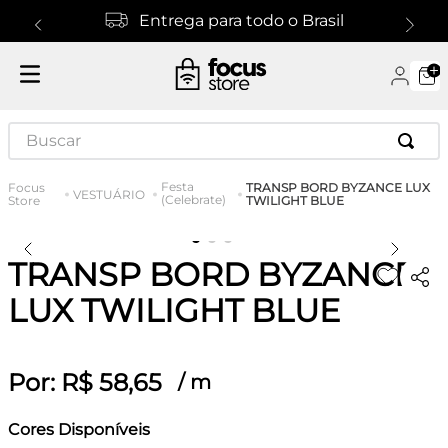
Entrega para todo o Brasil
Buscar
Festa
TRANSP BORD BYZANCE LUX
VESTUÁRIO
(Celebrate)
TWILIGHT BLUE
TRANSP BORD BYZANCE
LUX TWILIGHT BLUE
Por:
R$
58
,
65
/
m
Cores Disponíveis