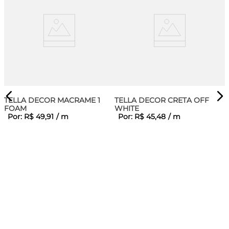
TELLA DECOR MACRAME 1
TELLA DECOR CRETA OFF
FOAM
WHITE
Por:
R$
49
,
91
/
m
Por:
R$
45
,
48
/
m
J