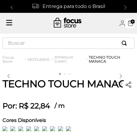
Entrega para todo o Brasil
Buscar
Athleisure
TECHNO TOUCH
VESTUÁRIO
(Lazer)
MANACA
TECHNO TOUCH MANACA
Por:
R$
22
,
84
/
m
Cores Disponíveis