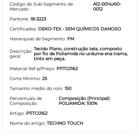
Código do Sub-Segmento de
A12-0014;A10-
Mercado
0012
Pantone
18-3223
Certificados
OEKO-TEX - SEM QUÍMICOS DANOSO
Hierarquias de Segmento
FM
Tecido Plano, construção tela, composto
Descrição
por fio de Poliamida no urdume ena trama,
geral
tinto em peça.
Material Ref p/Preço
P11TC0162
Corte Mínimo
25
Tamanho médio do rolo
150
Percentuais de
Composição (Principal):
Composição
POLIAMIDA: 100%
Artigo
P11TC0162
Nome do artigo
TECHNO TOUCH