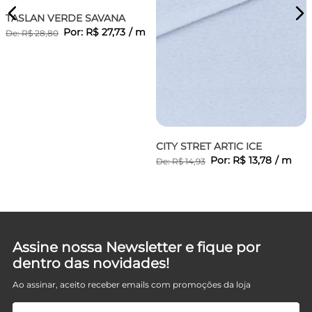
TASLAN VERDE SAVANA
Por:
R$
27
,
73
/
m
De:
R$
28
,
80
CITY STRET ARTIC ICE
Por:
R$
13
,
78
/
m
De:
R$
14
,
93
D
Assine nossa Newsletter e fique por
dentro das novidades!
Ao assinar, aceito receber emails com promoções da loja