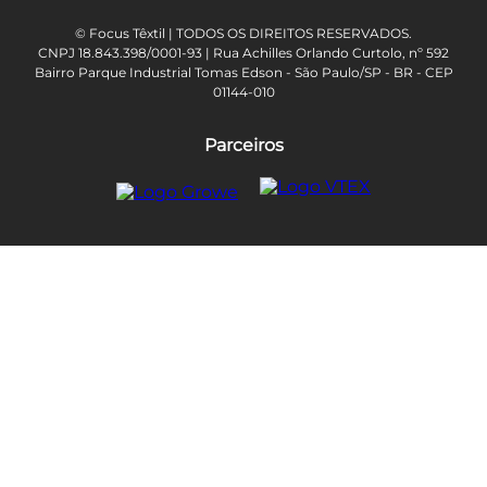
© Focus Têxtil | TODOS OS DIREITOS RESERVADOS.
CNPJ 18.843.398/0001-93 | Rua Achilles Orlando Curtolo, nº 592
Bairro Parque Industrial Tomas Edson - São Paulo/SP - BR - CEP
01144-010
Parceiros