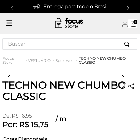
Entrega para todo o Brasil
Buscar
TECHNO NEW CHUMBO
VESTUÁRIO
Sportwea
CLASSIC
TECHNO NEW CHUMBO
CLASSIC
De:
R$
16
,
95
/
m
Por:
R$
15
,
75
Cores Disponíveis