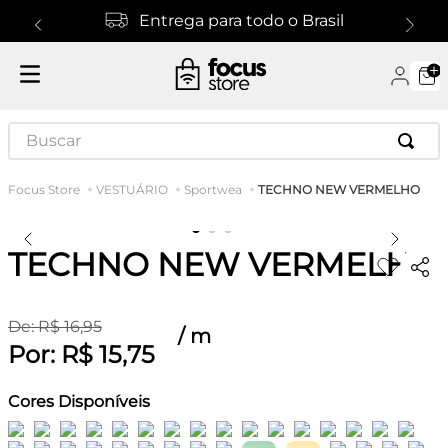
Entrega para todo o Brasil
Buscar
TECHNO NEW VERMELHO
VESTUÁRIO
Sportwea
TECHNO NEW VERMELHO
De:
R$
16
,
95
/
m
Por:
R$
15
,
75
Cores Disponíveis